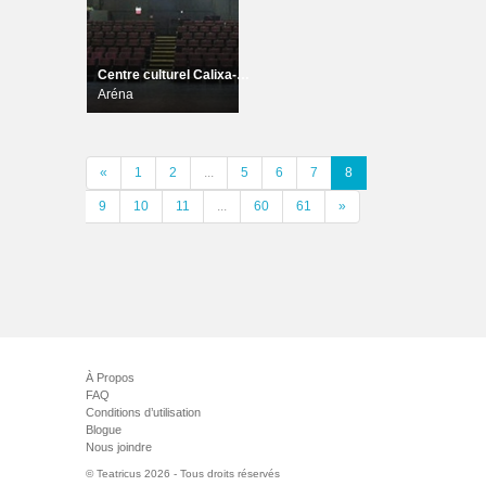
Centre culturel Calixa-Lavallée
Aréna
«
1
2
...
5
6
7
8
9
10
11
...
60
61
»
À Propos
FAQ
Conditions d’utilisation
Blogue
Nous joindre
© Teatricus 2026 - Tous droits réservés