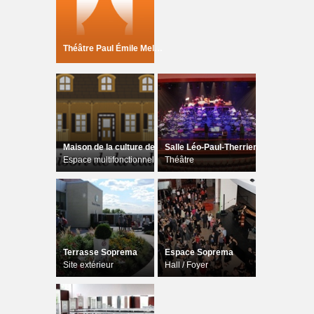
Théâtre Paul Émile Meloche
Maison de la culture de l'A-L
Salle Léo-Paul-Therrien
Espace multifonctionnel
Théâtre
Terrasse Soprema
Espace Soprema
Site extérieur
Hall / Foyer