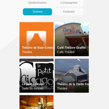
Gestionnaires
Compagnies
Scènes
Festivals
Théâtre de Baie-Comeau
Café-Théâtre Graffiti
Théâtre
Café-Théâtre
Le petit Chicago
Théâtre de la Vieille Forge
Salle de concert
Théâtre