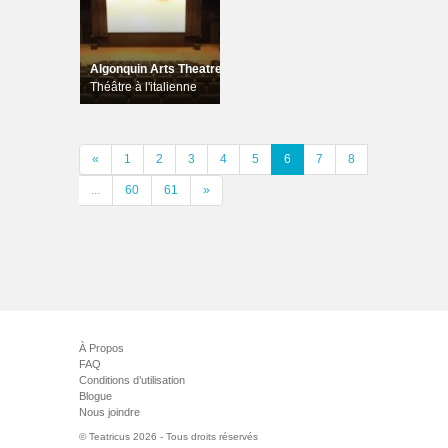
Algonquin Arts Theatre
Théâtre à l'italienne
«
1
2
3
4
5
6
7
8
...
60
61
»
À Propos
FAQ
Conditions d’utilisation
Blogue
Nous joindre
© Teatricus 2026 - Tous droits réservés