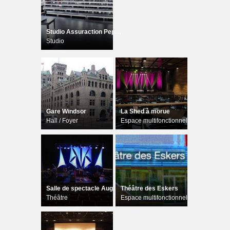
Studio Assuraction Pepin Assurance
Studio
Gare Windsor
La Shed à morue
Hall / Foyer
Espace multifonctionnel
Salle de spectacle Augustin-Norbert
Théâtre des Eskers
Théâtre
Espace multifonctionnel