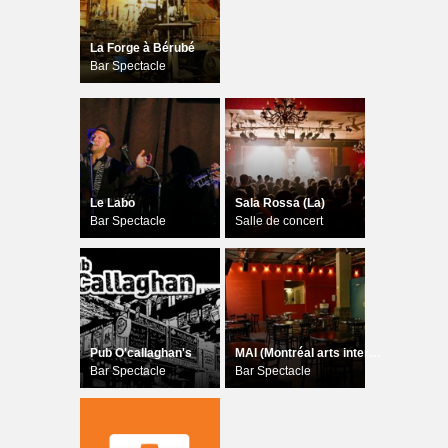
La Forge à Bérubé
Bar Spectacle
Le Labo
Sala Rossa (La)
Bar Spectacle
Salle de concert
Pub O'callaghan's
MAI (Montréal arts interculturels)
Bar Spectacle
Bar Spectacle