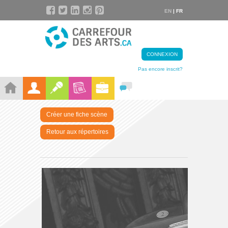
EN
| FR
CONNEXION
Pas encore inscrit?
Créer une fiche scène
Retour aux répertoires