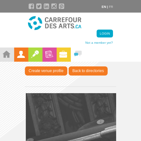
EN |
FR
LOGIN
Not a member yet?
Create venue profile
Back to directories