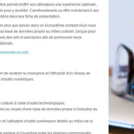
ive permet d'offrir aux utilisateurs une expérience optimale,
ée pour y accéder. Carrefourdesarts.ca offre maintenant à ses
idéos dans leur fiche de présentation.
nsère plus que jamais dans un écosystème complet réuni sous
sa base de données propre au milieu culturel, conçue pour
nels des arts et spectacles afin de promouvoir leurs
ationale.
ww.teatricus.com
.
de soutenir la croissance et l'efficacité d'un réseau de
 d'outils numériques.
u culturel à l'aide d'outils technologiques;
ion au moyen d'une base de données propre à l'industrie du
n et l'utilisation d'outils numériques dédiés au milieu de la
, le partage et l'ouverture entre les diverses communautés;