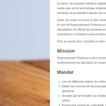
la scène. Sa nouvelle interface adaptat
quelle que soit la technologie employ
membres la possibilité d’ajouter des v
Outre ces mises au point, le site s’i
le nom de Regroupement Teatricus et 
démultiplier les efforts des profession
réalisations à l’échelle locale et intern
Pour en savoir plus, consultez le site
w
Mission
Regroupement Teatricus a pour mission 
professionnels du spectacle au moyen
Mandat
Lier les différents acteurs du milie
Établir des normes de documentat
spectacle;
Susciter par la formation la créatio
scène;
Promouvoir l'esprit de collectivité