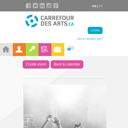
EN |
FR
LOGIN
Not a member yet?
Create event
Back to calendar