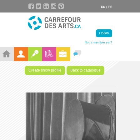
EN |
FR
LOGIN
Not a member yet?
Create show profile
Back to catalogue