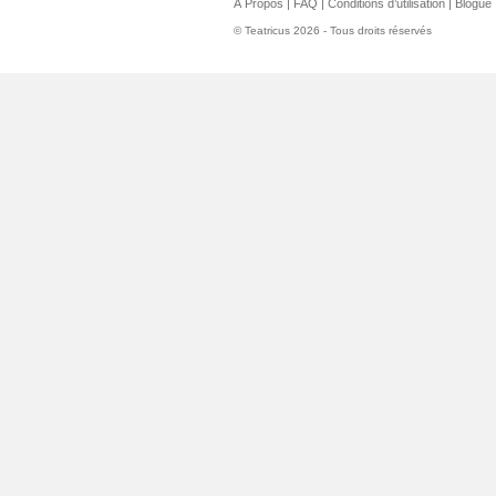
À Propos
|
FAQ
|
Conditions d’utilisation
|
Blogue
© Teatricus 2026 - Tous droits réservés