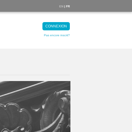
EN
| FR
CONNEXION
Pas encore inscrit?