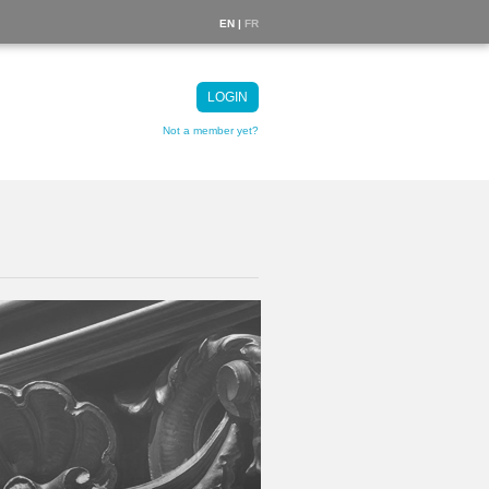
EN |
FR
LOGIN
Not a member yet?