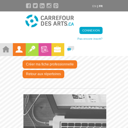
EN
| FR
CONNEXION
Pas encore inscrit?
Créer ma fiche professionnelle
Retour aux répertoires