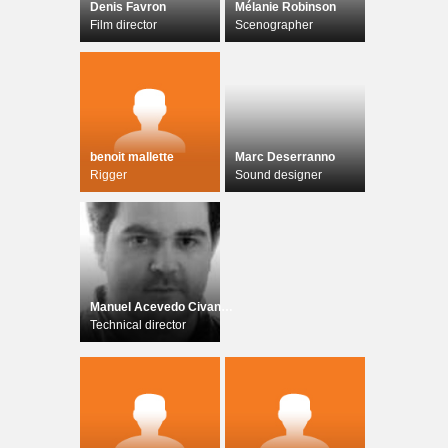
Denis Favron
Mélanie Robinson
Film director
Scenographer
benoit mallette
Marc Deserranno
Rigger
Sound designer
Manuel Acevedo Civantos
Technical director