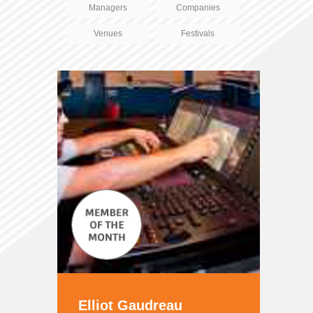
Managers
Companies
Venues
Festivals
Elliot Gaudreau