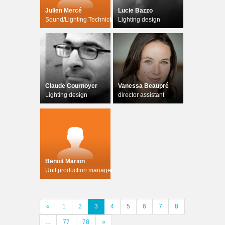
Julien Mercé
Lucie Bazzo
Sound/Lighting Technician
Lighting design
Claude Cournoyer
Vanessa Beaupré
Lighting design
director assistant
Benoit Marion
Unit production manager
«
1
2
3
4
5
6
7
8
...
77
78
»