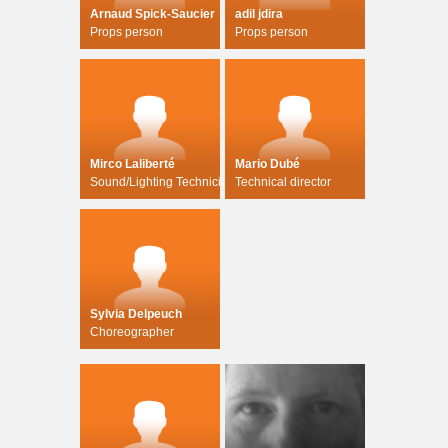
Arnaud Spick-Saucier
adil jdira
Props person
Props person
Mirco Laliberté
Mario Dubé
Sound/Lighting Technician
Technical director
Sylvia Delpeuch
Choreographer