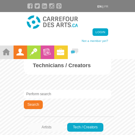
EN |
FR
LOGIN
Not a member yet?
Technicians / Creators
Search
Artists
Tech / Creators