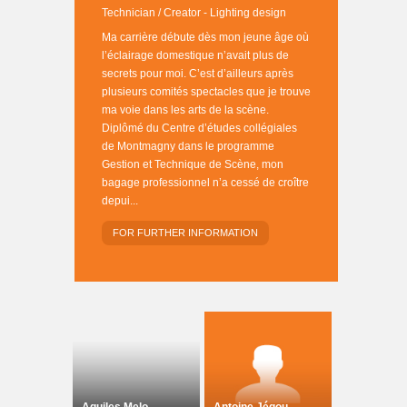
Technician / Creator - Lighting design
Ma carrière débute dès mon jeune âge où
l’éclairage domestique n’avait plus de
secrets pour moi. C’est d’ailleurs après
plusieurs comités spectacles que je trouve
ma voie dans les arts de la scène.
Diplômé du Centre d’études collégiales
de Montmagny dans le programme
Gestion et Technique de Scène, mon
bagage professionnel n’a cessé de croître
depui...
FOR FURTHER INFORMATION