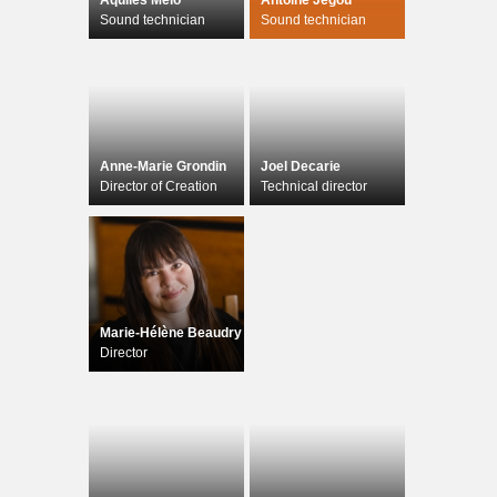
Aquiles Melo
Antoine Jégou
Sound technician
Sound technician
Anne-Marie Grondin
Joel Decarie
Director of Creation
Technical director
Marie-Hélène Beaudry
Director