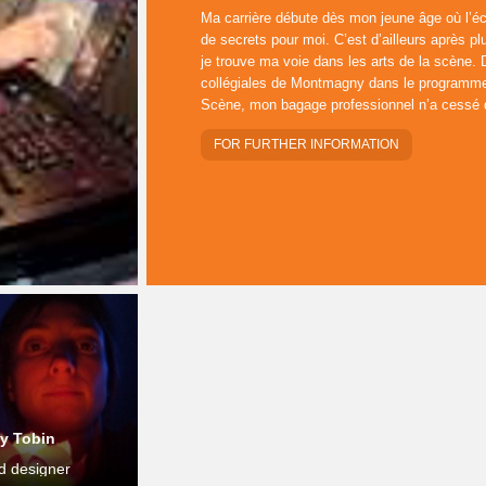
Ma carrière débute dès mon jeune âge où l’éc
de secrets pour moi. C’est d’ailleurs après p
je trouve ma voie dans les arts de la scène.
collégiales de Montmagny dans le programme
Scène, mon bagage professionnel n’a cessé de
FOR FURTHER INFORMATION
y Tobin
d designer