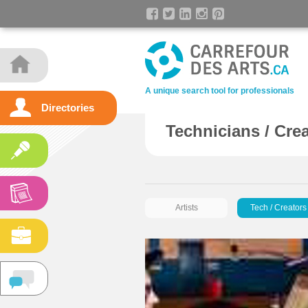
A unique search tool for professionals
Directories
Technicians / Cre
Artists
Tech / Creators