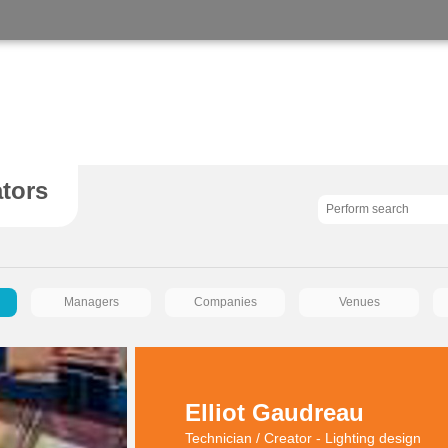
ators
Managers
Companies
Venues
Elliot Gaudreau
Technician / Creator - Lighting design