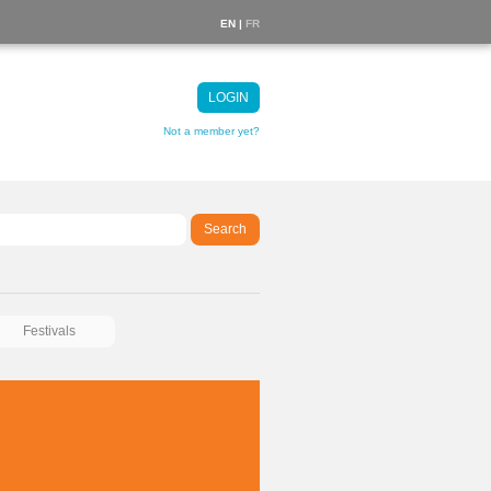
EN |
FR
LOGIN
Not a member yet?
Search
Festivals