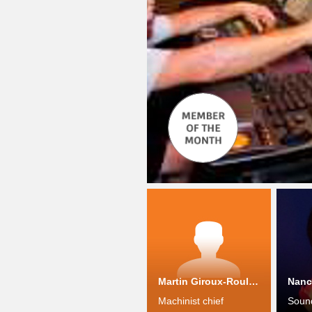
Martin Giroux-Rouleau
Nanc
Machinist chief
Soun