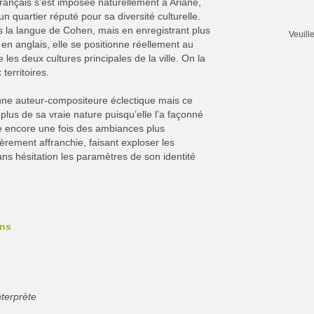
rançais s’est imposée naturellement à Ariane,
un quartier réputé pour sa diversité culturelle.
s la langue de Cohen, mais en enregistrant plus
Veuill
en anglais, elle se positionne réellement au
e les deux cultures principales de la ville. On la
territoires.
une auteur-compositeure éclectique mais ce
lus de sa vraie nature puisqu’elle l’a façonné
ie encore une fois des ambiances plus
rement affranchie, faisant exploser les
ans hésitation les paramètres de son identité
ons
terprète