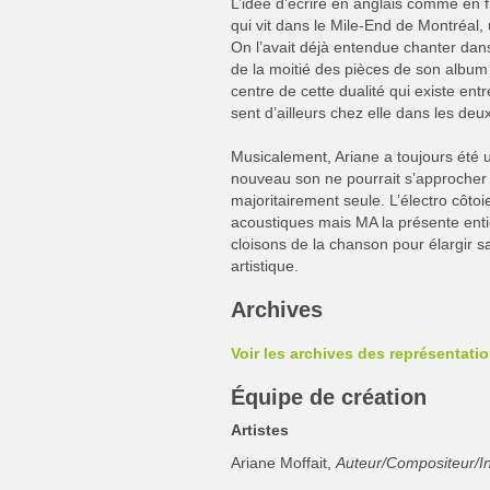
L’idée d’écrire en anglais comme en f
qui vit dans le Mile-End de Montréal, 
On l’avait déjà entendue chanter dan
de la moitié des pièces de son album 
centre de cette dualité qui existe entr
sent d’ailleurs chez elle dans les deux 
Musicalement, Ariane a toujours été 
nouveau son ne pourrait s’approcher p
majoritairement seule. L’électro côto
acoustiques mais MA la présente entiè
cloisons de la chanson pour élargir s
artistique.
Archives
Voir les archives des représentati
Équipe de création
Artistes
Ariane Moffait,
Auteur/Compositeur/In