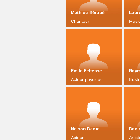
Mathieu Bérubé
Chanteur
Music
Emile Feltesse
Raym
Acteur physique
Illust
Nelson Dante
Dani
Acteur
Artis