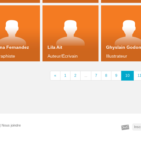
na Fernandez
Lila Ait
Ghyslain Godo
raphiste
Auteur/Écrivain
Illustrateur
«
1
2
...
7
8
9
10
1
|
Nous joindre