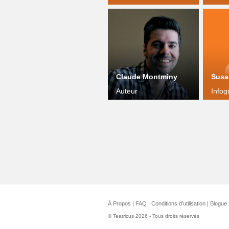
Claude Montminy
Susa
Auteur
Infog
À Propos
|
FAQ
|
Conditions d’utilisation
|
Blogue
© Teatricus 2026 - Tous droits réservés