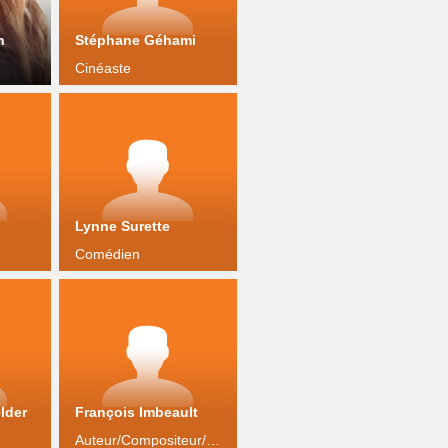
n
Stéphane Géhami
Cinéaste
Lynne Surette
Comédien
lder
François Imbeault
Auteur/Compositeur/Interprète