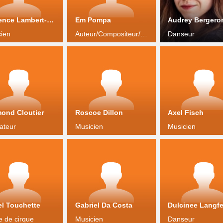
Laurence Lambert-Chan
Em Pompa
Audrey Bergero
ien
Auteur/Compositeur/Interprète
Danseur
ond Cloutier
Roscoe Dillon
Axel Fisch
rateur
Musicien
Musicien
el Touchette
Gabriel Da Costa
Dulcinee Langfe
te de cirque
Musicien
Danseur