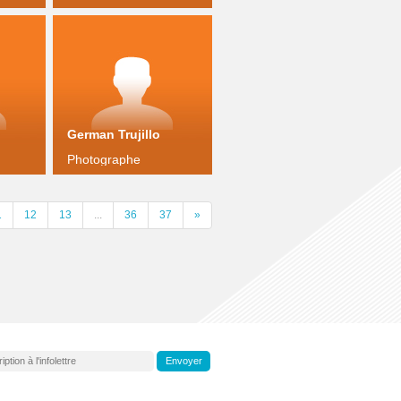
n
German Trujillo
Photographe
1
12
13
...
36
37
»