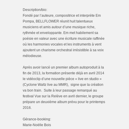
Description/bio:
Fondé par l’auteure, compositrice et interprète Em
Pompa, BELLFLOWER réunit huit talentueux
musiciens et amis autour d’une musique riche,
rythmée et enveloppante. Em met habilement sa
poésie en valeur avec une écriture musicale raffinée
où les harmonies vocales et les instruments à vent
ajoutent un charisme orchestral irrésistible à sa voix
mélodieuse.
Après avoir lancé un premier album autoproduit à la
fin de 2013, la formation présente déjà en avril 2014
le vidéoclip d’une nouvelle pièce « live en studio »
(Cyclone Waltz live au MMR), signe que la création
va bon train. Suite à leur passage remarqué au
festival Vue sur la Relève en avril dernier, le groupe
prépare un deuxième album prévu pour le printemps
2016.
Gérance-booking:
Marie-Noëlle Bois