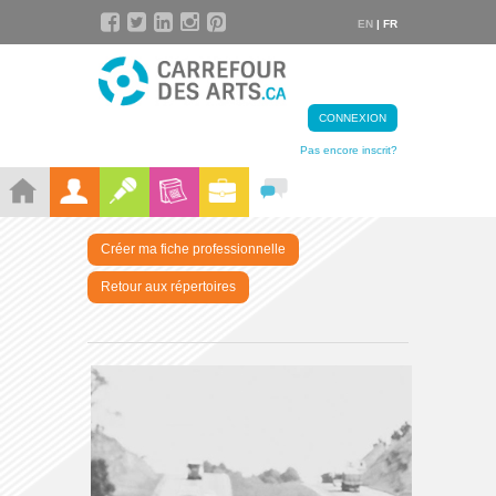
EN
| FR
CONNEXION
Pas encore inscrit?
Créer ma fiche professionnelle
Retour aux répertoires