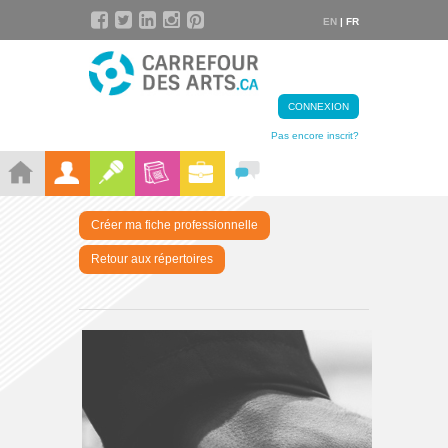
EN
| FR
CONNEXION
Pas encore inscrit?
Créer ma fiche professionnelle
Retour aux répertoires