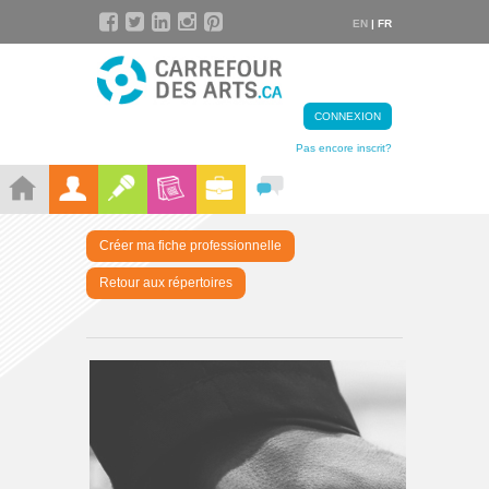
EN
| FR
CONNEXION
Pas encore inscrit?
Créer ma fiche professionnelle
Retour aux répertoires