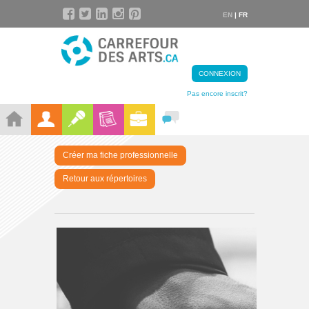
EN
| FR
CONNEXION
Pas encore inscrit?
Créer ma fiche professionnelle
Retour aux répertoires