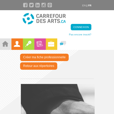
EN
| FR
CONNEXION
Pas encore inscrit?
Créer ma fiche professionnelle
Retour aux répertoires