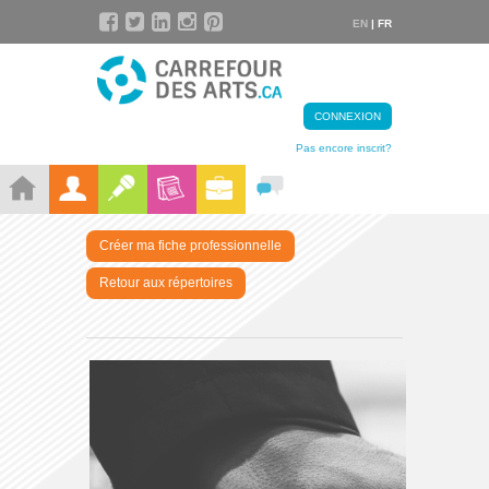
EN
| FR
CONNEXION
Pas encore inscrit?
Créer ma fiche professionnelle
Retour aux répertoires