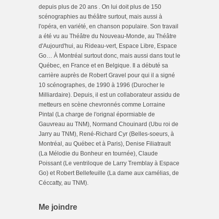
depuis plus de 20 ans . On lui doit plus de 150
scénographies au théâtre surtout, mais aussi à
l'opéra, en variété, en chanson populaire. Son travail
a été vu au Théâtre du Nouveau-Monde, au Théâtre
d'Aujourd'hui, au Rideau-vert, Espace Libre, Espace
Go… À Montréal surtout donc, mais aussi dans tout le
Québec, en France et en Belgique. Il a débuté sa
carrière auprès de Robert Gravel pour qui il a signé
10 scénographes, de 1990 à 1996 (Durocher le
Milliardaire). Depuis, il est un collaborateur assidu de
metteurs en scène chevronnés comme Lorraine
Pintal (La charge de l'orignal épormiable de
Gauvreau au TNM), Normand Chouinard (Ubu roi de
Jarry au TNM), René-Richard Cyr (Belles-soeurs, à
Montréal, au Québec et à Paris), Denise Filiatrault
(La Mélodie du Bonheur en tournée), Claude
Poissant (Le ventriloque de Larry Tremblay à Espace
Go) et Robert Bellefeuille (La dame aux camélias, de
Céccatty, au TNM).
Me joindre