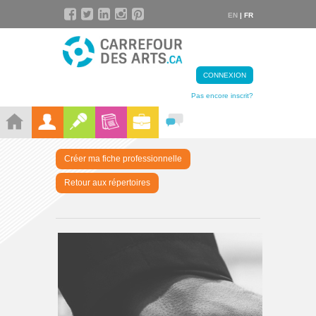
EN
| FR
CONNEXION
Pas encore inscrit?
Créer ma fiche professionnelle
Retour aux répertoires