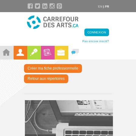
EN
| FR
CONNEXION
Pas encore inscrit?
Créer ma fiche professionnelle
Retour aux répertoires