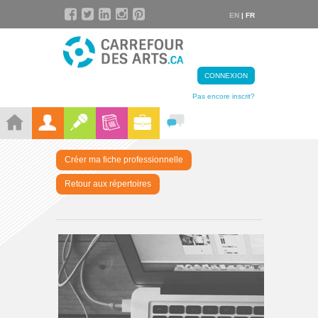
EN
| FR
CONNEXION
Pas encore inscrit?
Créer ma fiche professionnelle
Retour aux répertoires