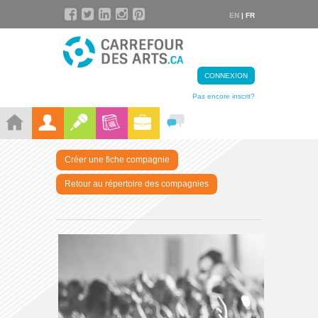
EN
| FR
CONNEXION
Pas encore inscrit?
Créer une fiche compagnie
Retour au répertoire des compagnies