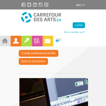
EN |
FR
LOGIN
Not a member yet?
Create professional profile
Back to directories