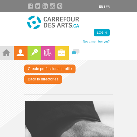
EN |
FR
LOGIN
Not a member yet?
Create professional profile
Back to directories