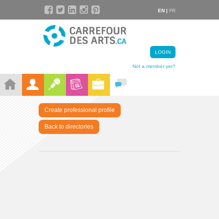
EN |
FR
LOGIN
Not a member yet?
Create professional profile
Back to directories