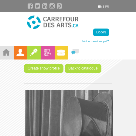
EN |
FR
LOGIN
Not a member yet?
Create show profile
Back to catalogue