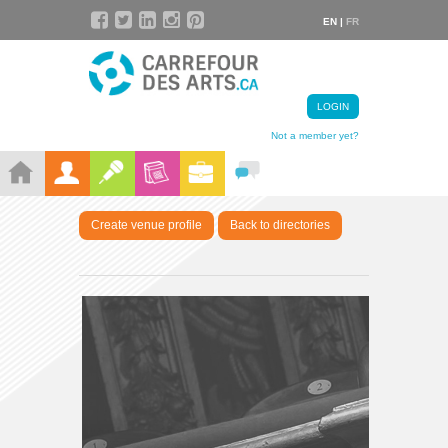
EN |
FR
LOGIN
Not a member yet?
Create venue profile
Back to directories