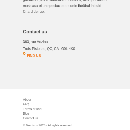
gueules », les « Samedis de conter », des spectacles
musicaux et un spectacle de conte théâtral intitulé
Criard de rue.
Contact us
363, rue Vézina
Trois-Pistoles , QC, CA | G0L 4K0
FIND US
About
FAQ
Terms of use
Blog
Contact us
© Teatricus 2026 - All rights reserved