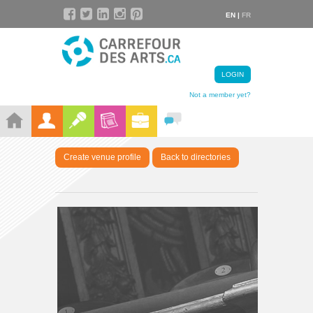
EN |
FR
LOGIN
Not a member yet?
Create venue profile
Back to directories