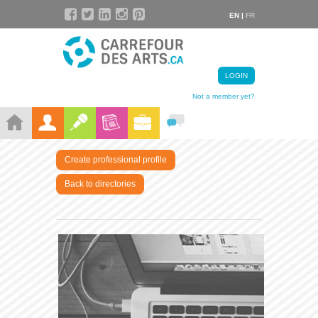
EN |
FR
LOGIN
Not a member yet?
Create professional profile
Back to directories