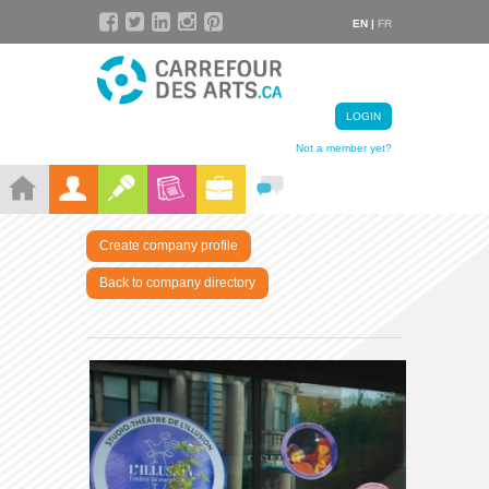
EN |
FR
LOGIN
Not a member yet?
Create company profile
Back to company directory