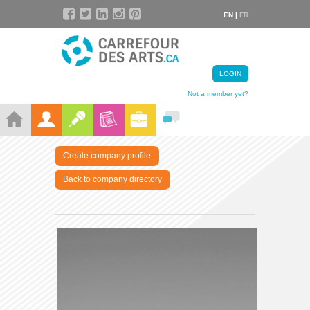
EN |
FR
LOGIN
Not a member yet?
Create company profile
Back to company directory