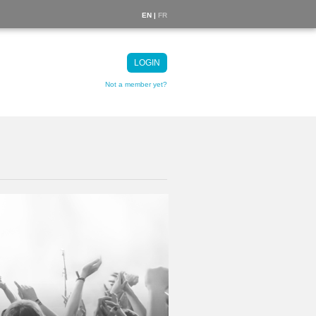
EN |
FR
LOGIN
Not a member yet?