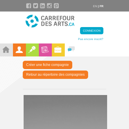
EN
| FR
CONNEXION
Pas encore inscrit?
Créer une fiche compagnie
Retour au répertoire des compagnies