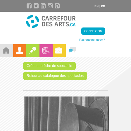
EN
| FR
CONNEXION
Pas encore inscrit?
Créer une fiche de spectacle
Retour au catalogue des spectacles