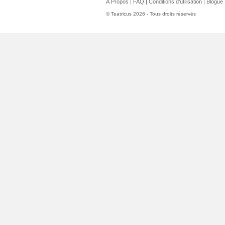
À Propos
|
FAQ
|
Conditions d’utilisation
|
Blogue
© Teatricus 2026 - Tous droits réservés