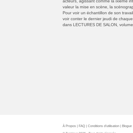
acteurs, agissant comme la ixième inte
valeur la mise en scène, la scénograph
Pour voir un échantillon de son trava
voir conter le dernier jeudi de chaq
dans LECTURES DE SALON, volume
À Propos
|
FAQ
|
Conditions d’utilisation
|
Blogue