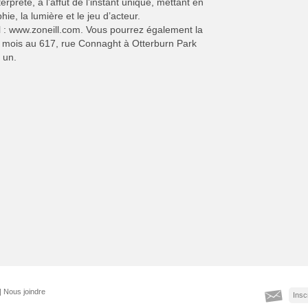
rprète, à l’affût de l’instant unique, mettant en
ie, la lumière et le jeu d’acteur.
il : www.zoneill.com. Vous pourrez également la
ue mois au 617, rue Connaght à Otterburn Park
 un.
|
Nous joindre