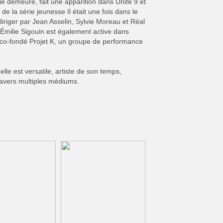
ie demeure, fait une apparition dans Unité 9 et
de la série jeunesse Il était une fois dans le
 diriger par Jean Asselin, Sylvie Moreau et Réal
milie Sigouin est également active dans
a co-fondé Projet K, un groupe de performance
elle est versatile, artiste de son temps,
travers multiples médiums.